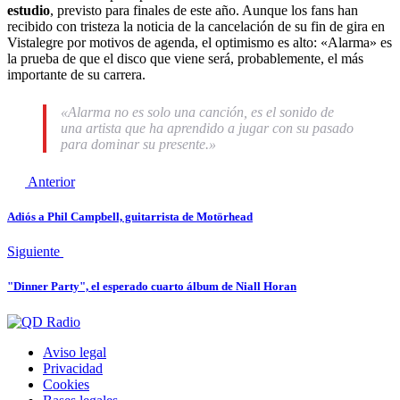
estudio
, previsto para finales de este año. Aunque los fans han
recibido con tristeza la noticia de la cancelación de su fin de gira en
Vistalegre por motivos de agenda, el optimismo es alto: «Alarma» es
la prueba de que el disco que viene será, probablemente, el más
importante de su carrera.
«Alarma no es solo una canción, es el sonido de
una artista que ha aprendido a jugar con su pasado
para dominar su presente.»
Anterior
Adiós a Phil Campbell, guitarrista de Motörhead
Siguiente
"Dinner Party", el esperado cuarto álbum de Niall Horan
Aviso legal
Privacidad
Cookies