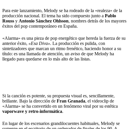
Para este lanzamiento, Melody se ha rodeado de la «realeza» de la
producción nacional. El tema ha sido compuesto junto a
Pablo
Rouss
y
Antonio Sánchez Ohlsson
, nombres detrás de los mayores
éxitos del pop contemporáneo en España.
«Alarma» es una pieza de pop energético que hereda la fuerza de su
anterior éxito,
«Esa Diva»
. La producción es pulida, con
sintetizadores que marcan un ritmo frenético, haciendo honor a su
título: es una llamada de atención, un aviso de que Melody ha
llegado para quedarse en lo más alto de las listas.
Nostalgia ‘Tech’: El videoclip del que
todos hablan
Si la canción es potente, su propuesta visual es, sencillamente,
brillante. Bajo la dirección de
Fran Granada
, el videoclip de
«Alarma» se ha convertido en un fenómeno viral por su estética
vaporwave y retro-informática
.
En lugar de los escenarios grandilocuentes habituales, Melody se
sumerge en el escritorio de un ordenador de finales de los 90. A