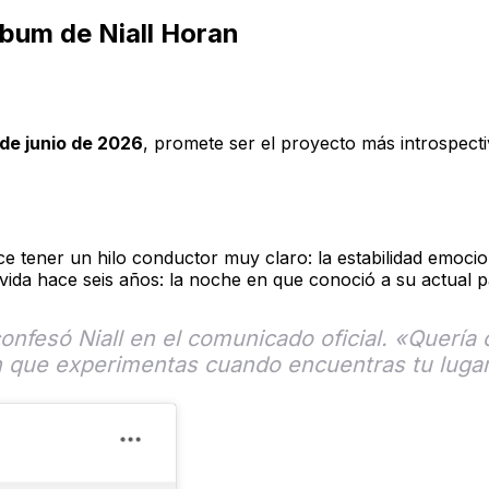
lbum de Niall Horan
 de junio de 2026
, promete ser el proyecto más introspectiv
e tener un hilo conductor muy claro: la estabilidad emocio
da hace seis años: la noche en que conoció a su actual p
onfesó Niall en el comunicado oficial. «Quería
ón que experimentas cuando encuentras tu luga