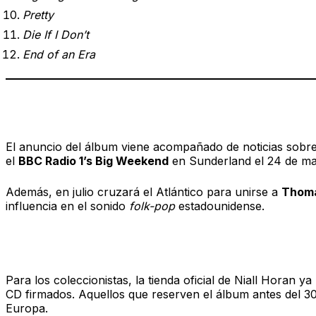
Pretty
Die If I Don’t
End of an Era
Regreso a los escenarios: Primeras f
El anuncio del álbum viene acompañado de noticias sobre 
el
BBC Radio 1’s Big Weekend
en Sunderland el 24 de ma
Además, en julio cruzará el Atlántico para unirse a
Thoma
influencia en el sonido
folk-pop
estadounidense.
Preventa y ediciones especiales
Para los coleccionistas, la tienda oficial de Niall Horan ya
CD firmados. Aquellos que reserven el álbum antes del 30
Europa.