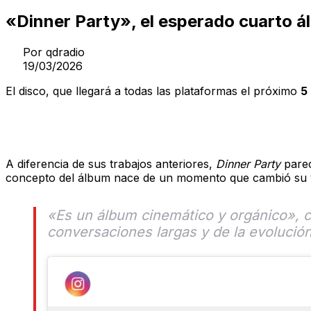
«Dinner Party», el esperado cuarto á
Por
qdradio
19/03/2026
El disco, que llegará a todas las plataformas el próximo
5
Un homenaje al amor y la madurez
A diferencia de sus trabajos anteriores,
Dinner Party
parec
concepto del álbum nace de un momento que cambió su vi
«Es un álbum cinemático y orgánico», c
conversaciones largas y de la evoluci