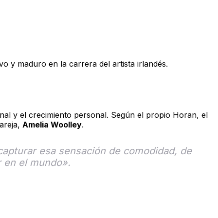
o y maduro en la carrera del artista irlandés.
nal y el crecimiento personal. Según el propio Horan, el
areja,
Amelia Woolley
.
 capturar esa sensación de comodidad, de
r en el mundo».