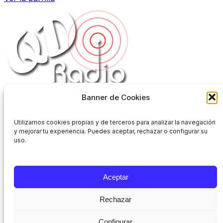
Banner de Cookies
Aviso legal
Privacidad
Cookies
Utilizamos cookies propias y de terceros para analizar la navegación
Bases legales
y mejorar tu experiencia. Puedes aceptar, rechazar o configurar su
uso.
Selección musical
Aceptar
La mejor selección de tu emisora favorita
Rechazar
En Directo
Configurar