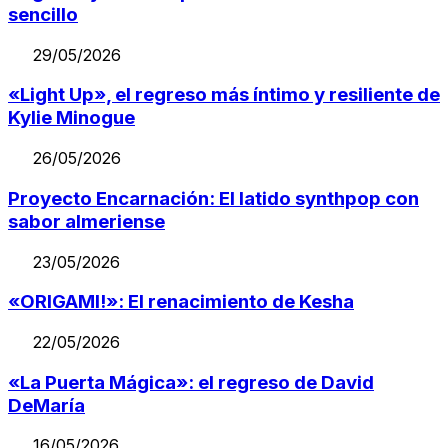
sencillo
29/05/2026
«Light Up», el regreso más íntimo y resiliente de
Kylie Minogue
26/05/2026
Proyecto Encarnación: El latido synthpop con
sabor almeriense
23/05/2026
«ORIGAMI!»: El renacimiento de Kesha
22/05/2026
«La Puerta Mágica»: el regreso de David
DeMaría
16/05/2026