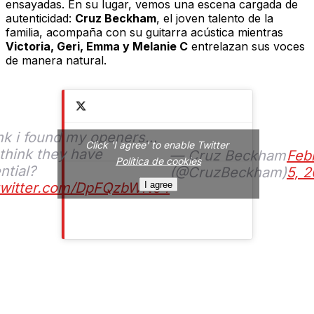
ensayadas. En su lugar, vemos una escena cargada de
autenticidad:
Cruz Beckham
, el joven talento de la
familia, acompaña con su guitarra acústica mientras
Victoria, Geri, Emma y Melanie C
entrelazan sus voces
de manera natural.
ink i found my openers…
Click 'I agree' to enable Twitter
think they have
— Cruz Beckham
Feb
Política de cookies
ntial?
(@CruzBeckham)
5, 
I agree
.twitter.com/DpFQzbWN64
La ausencia de Mel B y el simbolismo
de la canción