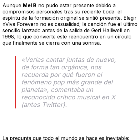
Aunque
Mel B
no pudo estar presente debido a
compromisos personales tras su reciente boda, el
espíritu de la formación original se sintió presente. Elegir
«Viva Forever» no es casualidad; la canción fue el último
sencillo lanzado antes de la salida de Geri Halliwell en
1998, lo que convierte este reencuentro en un círculo
que finalmente se cierra con una sonrisa.
«Verlas cantar juntas de nuevo,
de forma tan orgánica, nos
recuerda por qué fueron el
fenómeno pop más grande del
planeta»
, comentaba un
reconocido crítico musical en X
(antes Twitter).
¿Es este el preludio de la gira 2026?
La pregunta que todo el mundo se hace es inevitable: