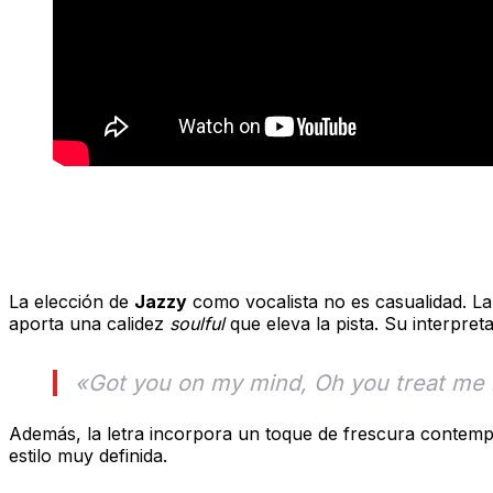
La voz de Jazzy: El ingrediente perfe
La elección de
Jazzy
como vocalista no es casualidad. L
aporta una calidez
soulful
que eleva la pista. Su interpret
«Got you on my mind, Oh you treat me r
Además, la letra incorpora un toque de frescura contem
estilo muy definida.