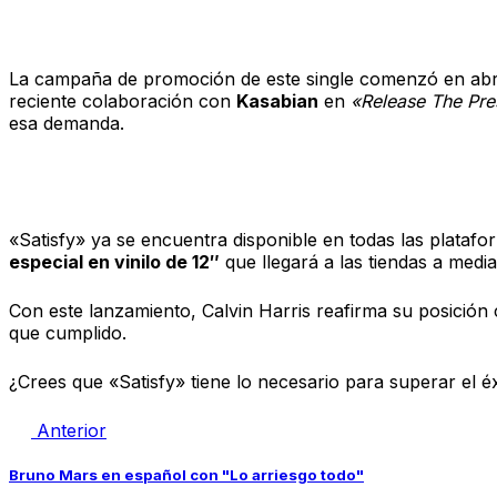
Del viñedo a las listas de éxitos
La campaña de promoción de este single comenzó en abri
reciente colaboración con
Kasabian
en
«Release The Pre
esa demanda.
Formatos y disponibilidad
«Satisfy» ya se encuentra disponible en todas las platafo
especial en vinilo de 12″
que llegará a las tiendas a medi
Con este lanzamiento, Calvin Harris reafirma su posición c
que cumplido.
¿Crees que «Satisfy» tiene lo necesario para superar el é
Anterior
Bruno Mars en español con "Lo arriesgo todo"