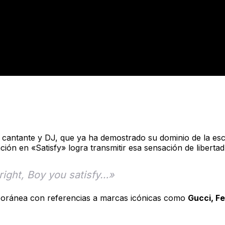
cto
a cantante y DJ, que ya ha demostrado su dominio de la e
ación en «Satisfy» logra transmitir esa sensación de libertad
ight, Boy you satisfy…»
poránea con referencias a marcas icónicas como
Gucci, Fe