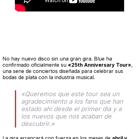
Una Gira de Plata: 25 Años de «All
Rise»
No hay nuevo disco sin una gran gira. Blue ha
confirmado oficialmente su
«25th Anniversary Tour»
,
una serie de conciertos diseñada para celebrar sus
bodas de plata con la industria musical.
«Queremos que este tour sea un
agradecimiento a los fans que han
estado ahí desde el primer día y a
los nuevos que nos acaban de
descubrir.»
La gira arrancará con fuerza en los meses de
abril y