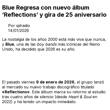
Blue Regresa con nuevo álbum
‘Reflections’ y gira de 25 aniversario
Por
qdradio
14/01/2026
La nostalgia de los años 2000 está más viva que nunca,
y
Blue
, una de las
boy bands
más icónicas del Reino
Unido, ha decidido que 2026 es su año.
‘Reflections’: El asalto a las listas de
éxitos
El pasado viernes
9 de enero de 2026
, el grupo lanzó
al mercado su nuevo trabajo discográfico titulado
«Reflections»
. Este álbum marca su retorno al estudio
tras cuatro años de silencio (desde
Heart & Soul
en
2022) y ha tenido un impacto inmediato.