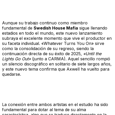
El Renacer de su Carrera en
Solitario
Aunque su trabajo continuo como miembro
fundamental de
Swedish House Mafia
sigue llenando
estadios en todo el mundo, este nuevo lanzamiento
subraya el excelente momento que vive el productor en
su faceta individual. «Whatever Turns You On» sirve
como la consolidación de su regreso, siendo la
continuación directa de su éxito de 2025,
«Until the
Lights Go Out»
(junto a CARMA). Aquel sencillo rompió
un silencio discográfico en solitario de siete largos años,
y este nuevo tema confirma que Axwell ha vuelto para
quedarse.
En Palabras del Creador
La conexión entre ambos artistas en el estudio ha sido
fundamental para dotar al tema de su alma
característica, algo que se traduce directamente en la