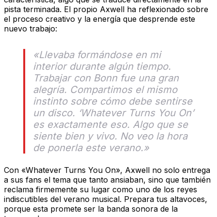
pista terminada. El propio Axwell ha reflexionado sobre
el proceso creativo y la energía que desprende este
nuevo trabajo:
«Llevaba formándose en mi
interior durante algún tiempo.
Trabajar con Bonn fue una gran
alegría. Compartimos el mismo
instinto sobre cómo debe sentirse
un disco. ‘Whatever Turns You On’
es exactamente eso. Algo que se
siente bien y vivo. No veo la hora
de ponerla este verano.»
Con «Whatever Turns You On», Axwell no solo entrega
a sus fans el tema que tanto ansiaban, sino que también
reclama firmemente su lugar como uno de los reyes
indiscutibles del verano musical. Prepara tus altavoces,
porque esta promete ser la banda sonora de la